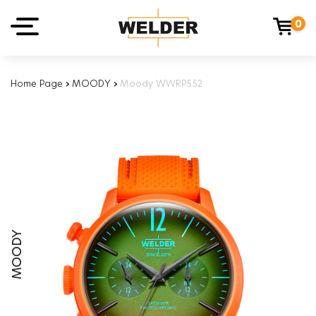
0
Home Page
›
MOODY
›
Moody WWRP552
MOODY