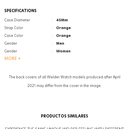
SPECIFICATIONS
Case Diameter
:
45Mm
Strap Color
:
Orange
Case Color
:
Orange
Gender
:
Men
Gender
:
Women
MORE +
Strap Type
:
Magnetic Silicone
Case Thickness
:
14.1Mm
Function
:
Date Indicator
The back covers of all Welder Watch models produced after April
Function
:
Dual Time
2021 may differ from the cover in the image.
Glass Feature
:
Mineral
Glass Feature
:
Photochromic
Weight
:
57G
PRODUCTOS SIMILARES