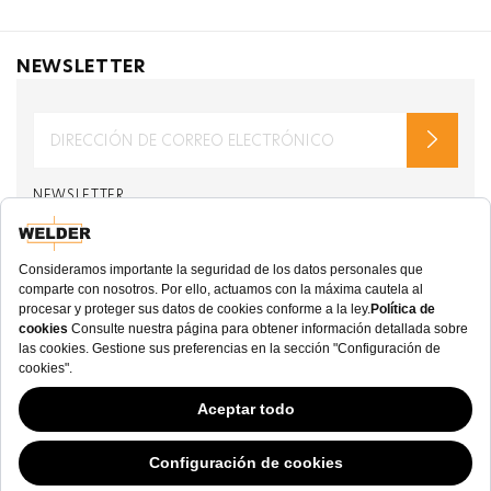
NEWSLETTER
NEWSLETTER
de welderwatch.com
Términos y Condiciones
ve
Política de Privacidad
Recibir correos electrónicos relacionados con
Welder Watch
Communication intended
my personal data
ı
consent to its use. .
SOCIAL CHANNELS
CATEGORY
Este sitio web ha continuado su desarrollo mientras los Gobiernos han tenido
opiniones Variables con respecto a las cookies, y a pesar de que odiamos la
COLECCIÓN
“ley de cookies”, debemos cumplir con el estado actual de la regulación.