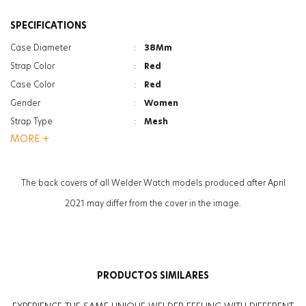
SPECIFICATIONS
Case Diameter
:
38Mm
Strap Color
:
Red
Case Color
:
Red
Gender
:
Women
Strap Type
:
Mesh
MORE +
Case Thickness
:
12Mm
Function
:
Date Indicator
Function
:
Dual Time
The back covers of all Welder Watch models produced after April
Glass Feature
:
Mineral
2021 may differ from the cover in the image.
Glass Feature
:
Photochromic
Weight
:
97G
PRODUCTOS SIMILARES