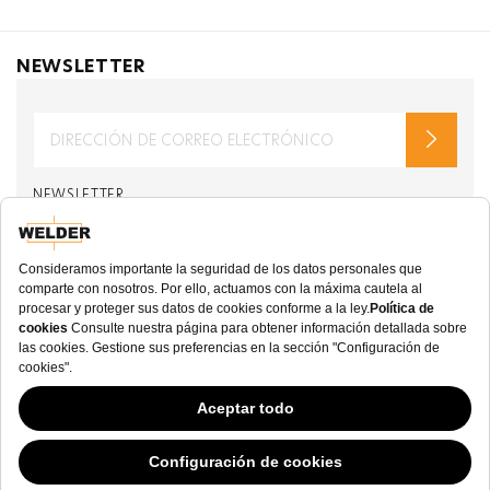
NEWSLETTER
NEWSLETTER
de welderwatch.com
Términos y Condiciones
ve
Política de Privacidad
Recibir correos electrónicos relacionados con
Welder Watch
Communication intended
my personal data
ı
consent to its use. .
SOCIAL CHANNELS
CATEGORY
Este sitio web ha continuado su desarrollo mientras los Gobiernos han tenido
opiniones Variables con respecto a las cookies, y a pesar de que odiamos la
COLECCIÓN
“ley de cookies”, debemos cumplir con el estado actual de la regulación.