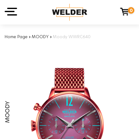
0
Home Page
›
MOODY
›
Moody WWRC640
MOODY