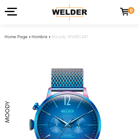
0
Home Page
›
Hombre
›
Moody WWRC441
MOODY