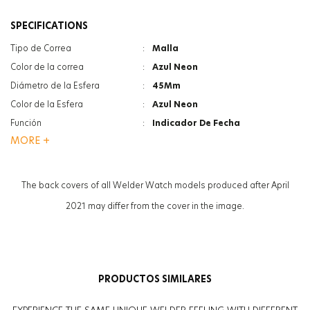
SPECIFICATIONS
Tipo de Correa
:
Malla
Color de la correa
:
Azul Neon
Diámetro de la Esfera
:
45Mm
Color de la Esfera
:
Azul Neon
Función
:
Indicador De Fecha
MORE +
Función
:
Hora Dual
Tipo De Cristal
:
Minerale
Tipo De Cristal
:
Photochromic
The back covers of all Welder Watch models produced after April
Grosor de la caja
:
13.3Mm
2021 may differ from the cover in the image.
Peso
:
130G
Sexo
:
Hombre
PRODUCTOS SIMILARES