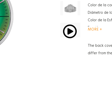
Color de la co
Diámetro de l
Color de la Es
Función
MORE +
Función
Tipo De Crista
The back cove
Tipo De Crista
differ from th
Grosor de la c
Peso
Sexo