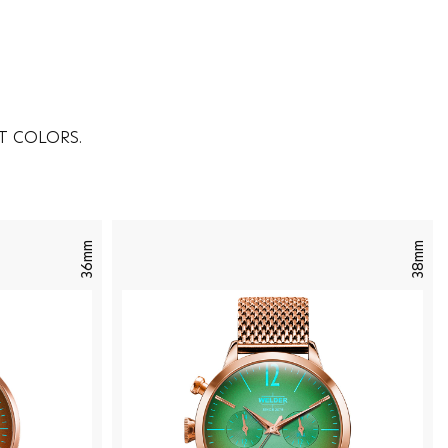
T COLORS.
36mm
38mm