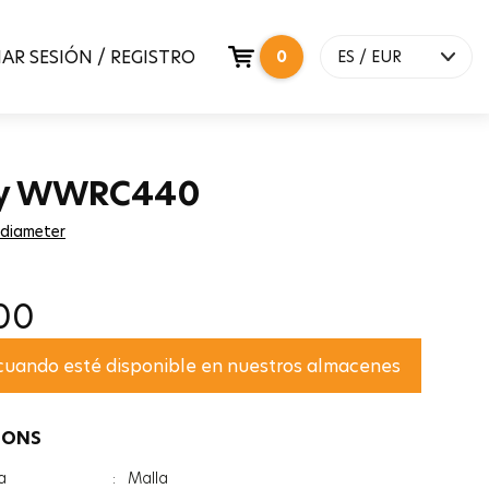
IAR SESIÓN / REGISTRO
0
ES / EUR
y WWRC440
 diameter
00
 cuando esté disponible en nuestros almacenes
IONS
a
:
Malla