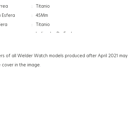
rrea
:
Titanio
a Esfera
:
45Mm
fera
:
Titanio
:
Indicador De Fecha
:
Hora Dual
l
:
Minerale
rs of all Welder Watch models produced after April 2021 may
l
:
Photochromic
e cover in the image.
aja
:
13.3Mm
:
130G
:
Hombre