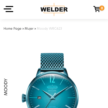
0
Home Page
›
Mujer
›
Moody WRC623
MOODY