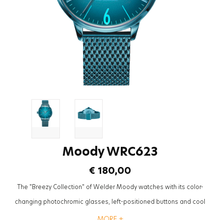
Moody WRC623
€ 180,00
The "Breezy Collection" of Welder Moody watches with its color-
changing photochromic glasses, left-positioned buttons and cool
mesh straps will be the most trendy accessory to complete the styles
MORE +