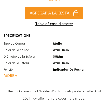
of women and men!
AGREGAR A LA CESTA
Table of case diameter
SPECIFICATIONS
Tipo de Correa
:
Malla
Color de la correa
:
Azul Hielo
Diámetro de la Esfera
:
38Mm
Color de la Esfera
:
Azul Hielo
Función
:
Indicador De Fecha
MORE +
Tipo De Cristal
:
Minerale
Tipo De Cristal
:
Photochromic
Grosor de la caja
:
12Mm
The back covers of all Welder Watch models produced after April
Peso
:
90G
2021 may differ from the cover in the image.
Sexo
:
Mujer