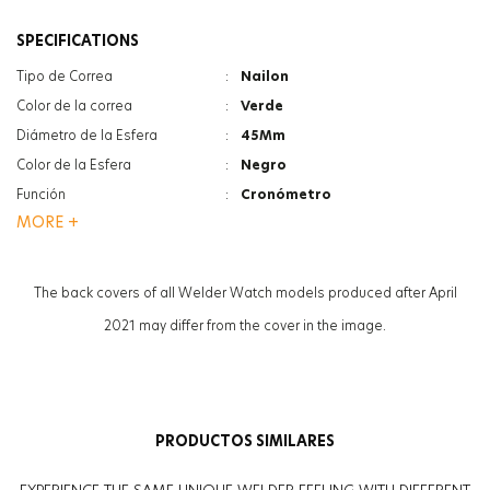
SPECIFICATIONS
Tipo de Correa
:
Nailon
Color de la correa
:
Verde
Diámetro de la Esfera
:
45Mm
Color de la Esfera
:
Negro
Función
:
Cronómetro
MORE +
Función
:
Indicador De Fecha
Tipo De Cristal
:
Minerale
Tipo De Cristal
:
Photochromic
The back covers of all Welder Watch models produced after April
Grosor de la caja
:
13.3Mm
2021 may differ from the cover in the image.
Peso
:
60G
Sexo
:
Mujer
PRODUCTOS SIMILARES