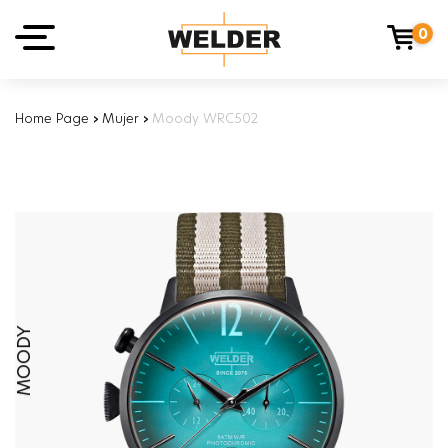
0
Home Page
›
Mujer
›
Moody WRC502
MOODY