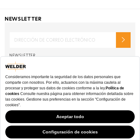
NEWSLETTER
NEWSLETTER
de welderwatch.com
Términos y Condiciones
ve
Política de Privacidad
Recibir correos electrónicos relacionados con
Welder Watch
Communication intended
my personal data
ı
consent to its use. .
SOCIAL CHANNELS
CATEGORY
Este sitio web ha continuado su desarrollo mientras los Gobiernos han tenido
opiniones Variables con respecto a las cookies, y a pesar de que odiamos la
COLECCIÓN
“ley de cookies”, debemos cumplir con el estado actual de la regulación.